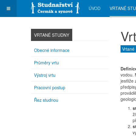
ÚVOD
VRTANÉ ST
Vr
VRTANÉ STUDNY
Vrtané
Obecné informace
Průměry vrtu
Definic
vodou. 
Výstroj vrtu
jestliže
předpisy
Pracovní postup
provádě
geologi
Řez studnou
s
ž
p
s
v