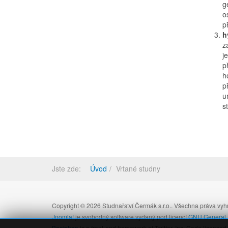
g
o
p
h
z
j
p
h
p
u
s
Jste zde:
Úvod
Vrtané studny
Copyright © 2026 Studnařství Čermák s.r.o.. Všechna práva vy
Joomla!
je svobodný software vydaný pod licencí
GNU General P
Bootstrap
is a front-end framework of Twitter, Inc. Code license