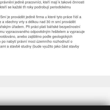
právněni jedině pracovníci, kteří mají k takové činnosti
eří se každé tři roky podrobují periodickému
 Smí je provádět jedině firma u které tyto práce řídí a
e a všechny vrty s délkou nad 30 m smí provádět
áňským úřadem. Při práci platí báňské bezpečnostní
ůzkumu vypracovaného odpovědným řešitelem a vypracuje
kvidováno, anebo zajištěno podle geologických
e po nabytí právní moci územního rozhodnutí o
ami a stavbě studny (bude využito jako část stavby