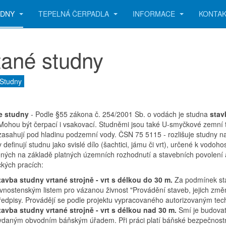
UDNY
TEPELNÁ ČERPADLA
INFORMACE
KONTA
tané studny
 Studny
e studny
- Podle §55 zákona č. 254/2001 Sb. o vodách je studna
sta
Mohou být čerpací i vsakovací. Studněmi jsou také U-smyčkové zemní t
 zasahují pod hladinu podzemní vody. ČSN 75 5115 - rozlišuje studny na
 definují studnu jako svislé dílo (šachtici, jámu či vrt), určené k vodo
ných na základě platných územních rozhodnutí a stavebních povolení
ckých pracích:
tavba studny vrtané strojně - vrt s délkou do 30 m.
Za podmínek sta
ivnostenským listem pro vázanou živnost "Provádění staveb, jejich změn
ředpisy. Provádějí se podle projektu vypracovaného autorizovaným te
tavba studny vrtané strojně - vrt s délkou nad 30 m.
Smí je budovat
ydaným obvodním báňským úřadem. Při práci platí báňské bezpečnostní