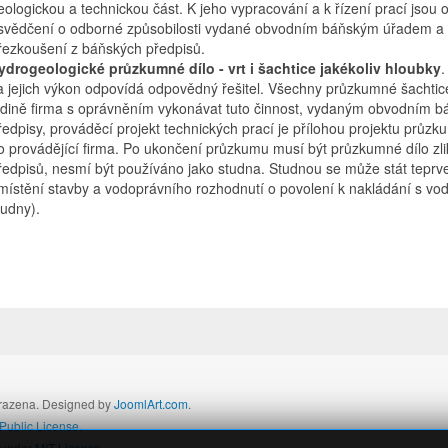
eologickou a technickou část. K jeho vypracování a k řízení prací jsou o
svědčení o odborné způsobilosti vydané obvodním báňským úřadem a kt
řezkoušení z báňských předpisů.
ydrogeologické průzkumné dílo - vrt i šachtice jakékoliv hloubky
.
a jejich výkon odpovídá odpovědný řešitel. Všechny průzkumné šachtic
edině firma s oprávněním vykonávat tuto činnost, vydaným obvodním b
ředpisy, prováděcí projekt technických prací je přílohou projektu pr
o provádějící firma. Po ukončení průzkumu musí být průzkumné dílo zli
ředpisů, nesmí být používáno jako studna. Studnou se může stát teprv
místění stavby a vodoprávního rozhodnutí o povolení k nakládání s vod
tudny).
hrazena. Designed by
JoomlArt.com
.
ublic License.
d under
MIT License.