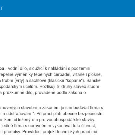
KT
vba
- vodní dílo, sloužící k nakládání s podzemní
epelné výměníky tepelných čerpadel, vrtané i plošné,
 trubní (vrty) a šachtové (klasické "kopané"). Báňské
hospodářským účelům. Rozlišují tři druhy staveb studní
 a průzkumné dílo, prováděné podle zákona o
novených stavebním zákonem je smí budovat firma s
 a odstraňování ". Při práci platí obecné bezpečnostní
chnikem či inženýrem pro vodohospodářské stavby.
 jedině firma s oprávněním vykonávat tuto činnost,
 předpisy. Prováděcí projekt technických prací má