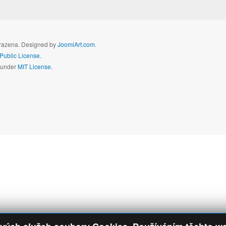
hrazena. Designed by
JoomlArt.com
.
ublic License.
d under
MIT License.