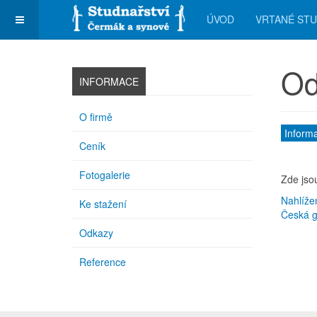
ÚVOD
VRTANÉ ST
Od
INFORMACE
O firmě
Inform
Ceník
Fotogalerie
Zde jso
Nahlíže
Ke stažení
Česká g
Odkazy
Reference