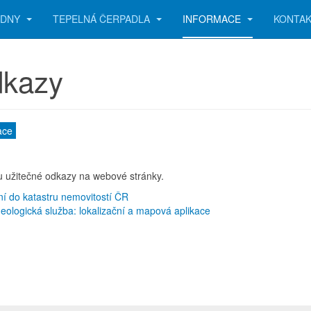
UDNY
TEPELNÁ ČERPADLA
INFORMACE
KONTA
kazy
ace
u užitečné odkazy na webové stránky.
ní do katastru nemovitostí ČR
eologická služba: lokalizační a mapová aplikace