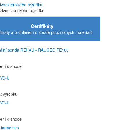
živnostenského rejstříku
 živnostenského rejstříku
Certifikáty
ifikáty a prohlášení o shodě používaných materiálů
ální sonda REHAU - RAUGEO PE100
šení o shodě
PVC-U
kát výrobku
PVC-U
šení o shodě
át kamenivo