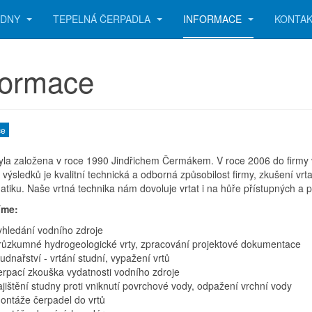
UDNY
TEPELNÁ ČERPADLA
INFORMACE
KONTA
formace
ce
yla založena v roce 1990 Jindřichem Čermákem. V roce 2006 do firmy v
výsledků je kvalitní technická a odborná způsobilost firmy, zkušení vrt
atiku. Naše vrtná technika nám dovoluje vrtat i na hůře přístupných a
íme:
yhledání vodního zdroje
růzkumné hydrogeologické vrty, zpracování projektové dokumentace
tudnařství - vrtání studní, vypažení vrtů
erpací zkouška vydatnosti vodního zdroje
ajištění studny proti vniknutí povrchové vody, odpažení vrchní vody
ontáže čerpadel do vrtů