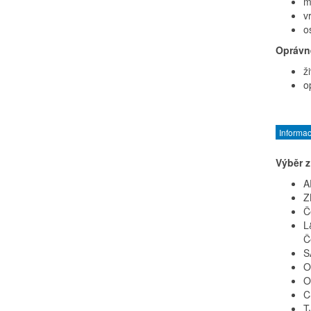
m
v
o
Oprávn
ž
o
Informa
Výběr z
A
Z
Č
L
Č
S
O
O
C
T