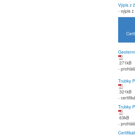
Výpis z 
- výpis z
Cert
Geoterm
271kB
- prohlá
Trubky 
321kB
- certifi
Trubky 
63kB
- prohlá
Certifik