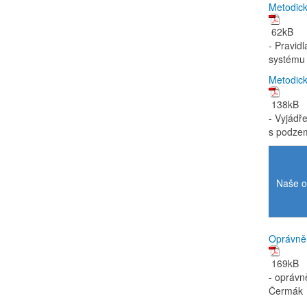
Metodick
62kB
- Pravidl
systému
Metodick
138kB
- Vyjádř
s podze
Naše op
Oprávněn
169kB
- oprávn
Čermák