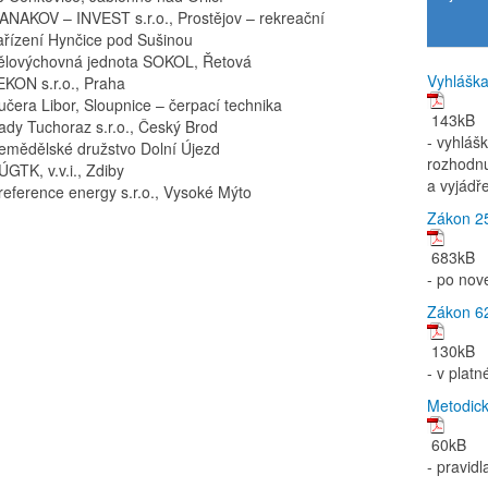
ANAKOV – INVEST s.r.o., Prostějov – rekreační
ařízení Hynčice pod Sušinou
ělovýchovná jednota SOKOL, Řetová
Vyhláška
EKON s.r.o., Praha
učera Libor, Sloupnice – čerpací technika
143kB
ady Tuchoraz s.r.o., Český Brod
- vyhláš
emědělské družstvo Dolní Újezd
rozhodnu
ÚGTK, v.v.i., Zdiby
a vyjádř
reference energy s.r.o., Vysoké Mýto
Zákon 2
683kB
- po nov
Zákon 62
130kB
- v plat
Metodick
60kB
- pravid