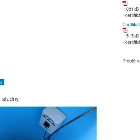
1081kB
- certifi
Certifik
1515kB
- certifi
Problém
ce
é studny