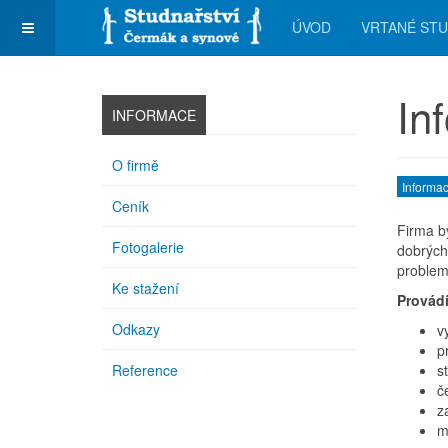
ÚVOD
VRTANÉ ST
In
INFORMACE
O firmě
Informa
Ceník
Firma b
Fotogalerie
dobrých 
problem
Ke stažení
Provád
Odkazy
v
p
Reference
s
č
z
m