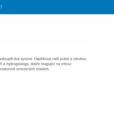
KT
stoupili dva synové. Úspěšnost naší práce a zárukou
aři a hydrogeologa, dobře reagující na vrtnou
 prostorově omezených místech.