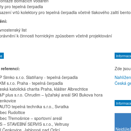
ontáže domácích vodáren
rty pro tepelná čerpadla
sazení vrtů kolektory pro tepelná čerpadla včetně tlakového zalití bent
ění:
ivnostenský list
právnění k činnosti hornickým způsobem včetně projektování
ce
Informac
 referencí:
Zde jsou
P Simko s.r.o. Slatiňany - tepelná čerpadla
Nahlížen
KM s.r.o. Praha - tepelná čerpadla
Česká ge
eská katolická charita Praha, klášter Albrechtice
&P plus s.r.o. Chrudim – lyžařský areál SKI Bukova hora
enkovice
Informac
AUTO tepelná technika s.r.o., Svratka
bec Rudoltice
bec Třemošnice – sportovní areál
S – STAVEBNÍ SERVIS s.r.o., Veltrusy
Nejdůlež
J Čenkovice, Jablonné nad Orlicí