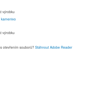
kát výrobku
át kamenivo
kát výrobku
 s otevřením souborů?
Stáhnout Adobe Reader