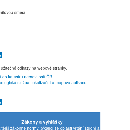
onitovou směsí
e
 užitečné odkazy na webové stránky.
í do katastru nemovitostí ČR
ologická služba: lokalizační a mapová aplikace
e
Zákony a vyhlášky
itější zákonné normy, týkající se oblasti vrtání studní a