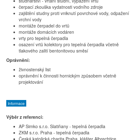
studnařství - vrtání studní, vypažení vrtů
čerpací zkouška vydatnosti vodního zdroje
zajištění studny proti vniknutí povrchové vody, odpažení
vrchní vody
montáže čerpadel do vrtů
montáže domácích vodáren
vrty pro tepelná čerpadla
osazení vrtů kolektory pro tepelná čerpadla včetně
tlakového zalití bentonitovou směsí
Oprávnění:
živnostenský list
oprávnění k činnosti hornickým způsobem včetně
projektování
Informace
Výběr z referencí:
AP Simko s.r.o. Slatiňany - tepelná čerpadla
ZKM s.r.o. Praha - tepelná čerpadla
Česká katolická charita Praha, klášter Albrechtice