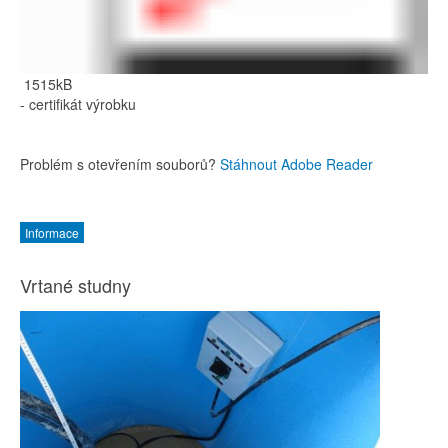
1515kB
- certifikát výrobku
Problém s otevřením souborů?
Stáhnout Adobe Reader
Informace
Vrtané studny