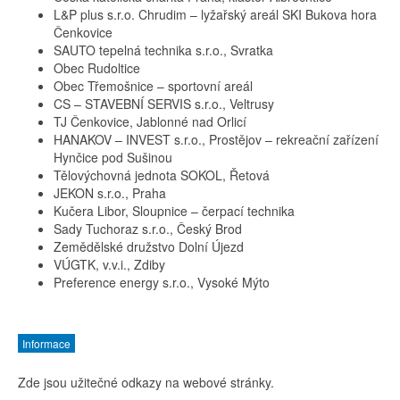
L&P plus s.r.o. Chrudim – lyžařský areál SKI Bukova hora
Čenkovice
SAUTO tepelná technika s.r.o., Svratka
Obec Rudoltice
Obec Třemošnice – sportovní areál
CS – STAVEBNÍ SERVIS s.r.o., Veltrusy
TJ Čenkovice, Jablonné nad Orlicí
HANAKOV – INVEST s.r.o., Prostějov – rekreační zařízení
Hynčice pod Sušinou
Tělovýchovná jednota SOKOL, Řetová
JEKON s.r.o., Praha
Kučera Libor, Sloupnice – čerpací technika
Sady Tuchoraz s.r.o., Český Brod
Zemědělské družstvo Dolní Újezd
VÚGTK, v.v.i., Zdiby
Preference energy s.r.o., Vysoké Mýto
Informace
Zde jsou užitečné odkazy na webové stránky.