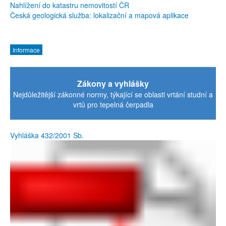
Nahlížení do katastru nemovitostí ČR
Česká geologická služba: lokalizační a mapová aplikace
Informace
Zákony a vyhlášky
Nejdůležitější zákonné normy, týkající se oblasti vrtání studní a
vrtů pro tepelná čerpadla
Vyhláška 432/2001 Sb.